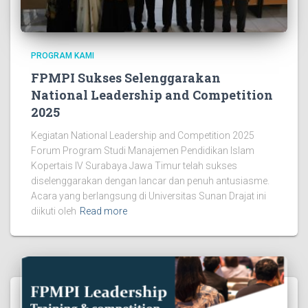
PROGRAM KAMI
FPMPI Sukses Selenggarakan
National Leadership and Competition
2025
Kegiatan National Leadership and Competition 2025
Forum Program Studi Manajemen Pendidikan Islam
Kopertais IV Surabaya Jawa Timur telah sukses
diselenggarakan dengan lancar dan penuh antusiasme.
Acara yang berlangsung di Universitas Sunan Drajat ini
diikuti oleh
Read more