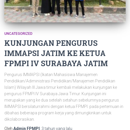
UNCATEGORIZED
KUNJUNGAN PENGURUS
IMMAPSI JATIM KE KETUA
FPMPI IV SURABAYA JATIM
Pengurus IMMAPSI (Ikatan Mahasiswa Manajemen
Pendidikan/Adiministrasi Pendidikan/Manajemen Pendidikan
Islam) Wilayah III Jawa timur kembali melakukan kunjungan ke
pengurus FPMPI IV Surabaya Jawa Timur. Kunjungan ini
merupakan yang ke dua setelah setahun sebelumnya pengurus
IMMAPSI bersilaturrahmi dengan ketua FPMPI. pada pertemuan in
dibahas beberapa program kerja yang dimungkinkan untuk
dikolaborasikan.
Oleh
Admin FPMPI
,
3 tahun
yang lalu