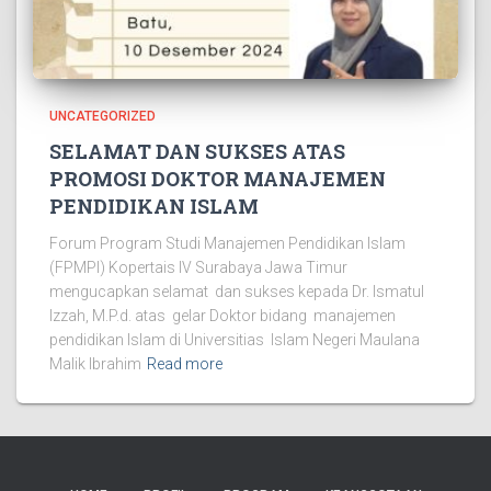
UNCATEGORIZED
SELAMAT DAN SUKSES ATAS
PROMOSI DOKTOR MANAJEMEN
PENDIDIKAN ISLAM
Forum Program Studi Manajemen Pendidikan Islam
(FPMPI) Kopertais IV Surabaya Jawa Timur
mengucapkan selamat dan sukses kepada Dr. Ismatul
Izzah, M.P.d. atas gelar Doktor bidang manajemen
pendidikan Islam di Universitias Islam Negeri Maulana
Malik Ibrahim
Read more