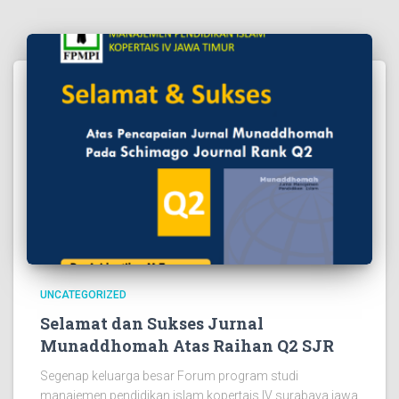
UNCATEGORIZED
Selamat dan Sukses Jurnal
Munaddhomah Atas Raihan Q2 SJR
Segenap keluarga besar Forum program studi
manajemen pendidikan islam kopertais IV surabaya jawa